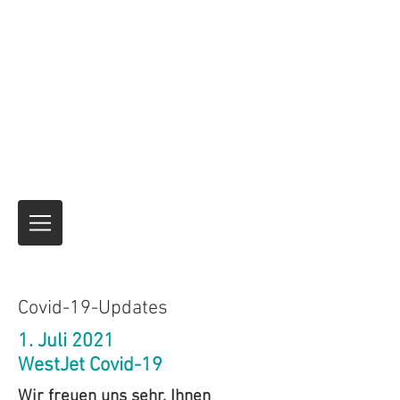
Motorrad-Express
Motorradtransport und vorübergehende
Versicherungsprodukte für internationale
Reisen
Niemand hat es besser gemacht.
seit über
40 Jahren.
Es ist immer die Reise
und nicht
das Ziel!
Covid-19-Updates
1. Juli 2021
WestJet Covid-19
Wir freuen uns sehr, Ihnen