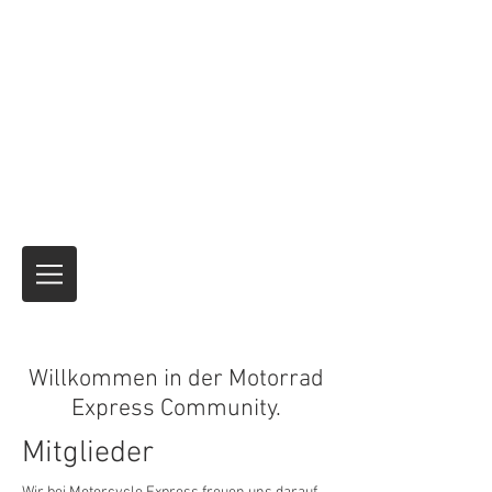
Motorrad-Express
Motorradtransport und vorübergehende
Versicherungsprodukte für internationale
Reisen
Niemand hat es besser gemacht.
seit über
40 Jahren.
Es ist immer die Reise
und nicht
das Ziel!
Willkommen in der Motorrad
Express Community.
Mitglieder